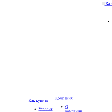
Кат
Компания
Как купить
О
Условия
компании