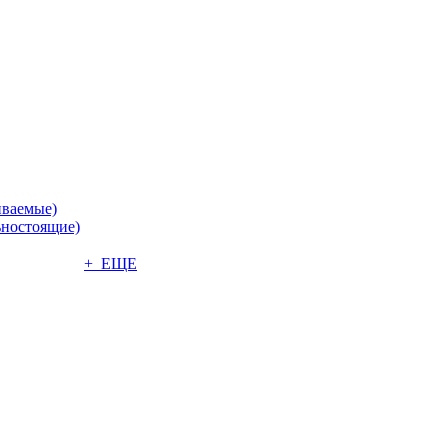
иваемые)
ьностоящие)
+ ЕЩЕ