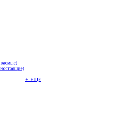
иваемые)
ьностоящие)
+ ЕЩЕ