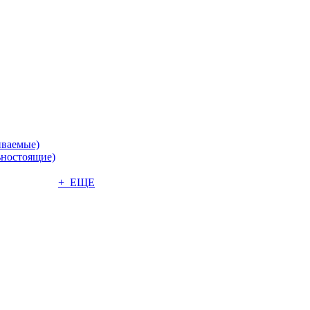
иваемые)
ьностоящие)
+ ЕЩЕ