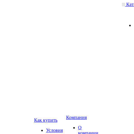
Кат
Компания
Как купить
О
Условия
компании